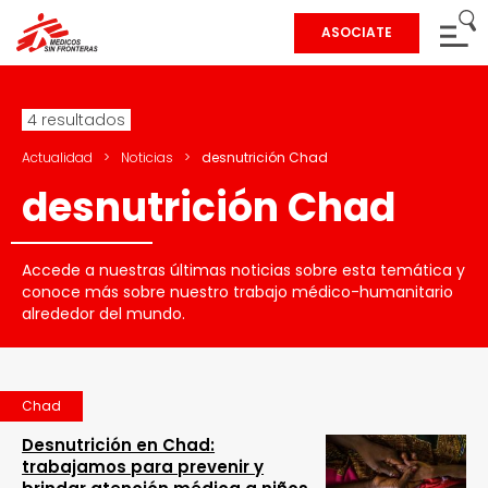
ASOCIATE
4 resultados
Actualidad
>
Noticias
>
desnutrición Chad
desnutrición Chad
Accede a nuestras últimas noticias sobre esta temática y
conoce más sobre nuestro trabajo médico-humanitario
alrededor del mundo.
Chad
Desnutrición en Chad:
trabajamos para prevenir y