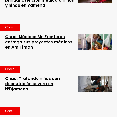
brindar atención médica a niños
y niñas en Yamena
Chad
Chad: Médicos Sin Fronteras
entrega sus proyectos médicos
en Am Timan
Chad
Chad: Tratando niños con
desnutrición severa en
N’Djamena
Chad