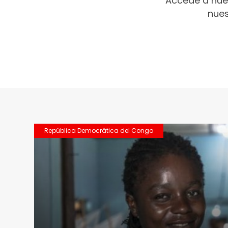
Accede a nue
nues
República Democrática del Congo