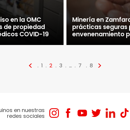
iso en la OMC
Minería en Zamfara
as de propiedad
prácticas seguras 
médicos COVID-19
envenenamiento p
<
>
1
2
3
…
7
8
uinos en nuestras
redes sociales