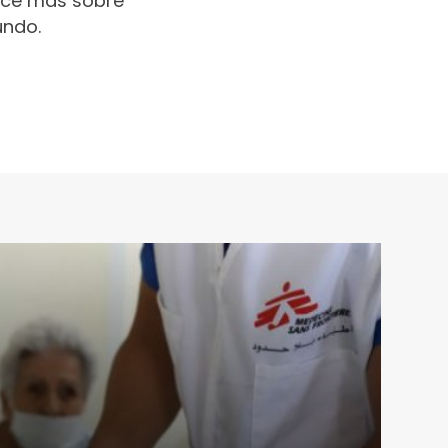
oce más sobre
undo.