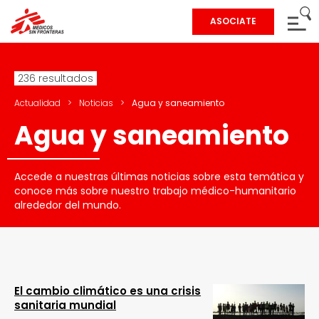
ASOCIATE
236 resultados
Actualidad
>
Noticias
>
Agua y saneamiento
Agua y saneamiento
Accede a nuestras últimas noticias sobre esta temática y
conoce más sobre nuestro trabajo médico-humanitario
alrededor del mundo.
El cambio climático es una crisis
sanitaria mundial