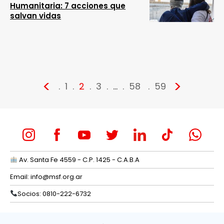
Humanitaria: 7 acciones que
salvan vidas
<
>
1
2
3
…
58
59
Av. Santa Fe 4559 - C.P. 1425 - C.A.B.A
Email:
info@msf.org.ar
Socios: 0810-222-6732