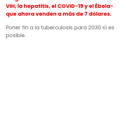
VIH, la hepatitis, el COVID-19 y el Ébola-
que ahora venden a más de 7 dólares.
Poner fin a la tuberculosis para 2030 sí es
posible.
Av. Santa Fe 4559 - C.P. 1425 - C.A.B.A
Email:
info@msf.org.ar
Socios: 0810-222-6732
Preguntas Frecuentes
Política de Privacidad
Mapa del sitio
Suscribite al Newsletter