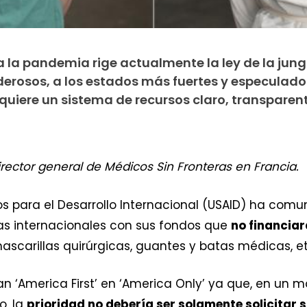
 la pandemia rige actualmente la ley de la jungl
derosos, a los estados más fuertes y especulador
quiere un sistema de recursos claro, transparent
director general de Médicos Sin Fronteras en Francia.
os para el Desarrollo Internacional (USAID) ha com
s internacionales con sus fondos que
no financia
mascarillas quirúrgicas, guantes y batas médicas, et
an ‘America First’ en ‘America Only’ ya que, en un
o, la
prioridad no debería ser solamente solicitar 