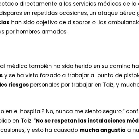
fectado directamente a los servicios médicos de la
disparos en repetidas ocasiones, un ataque aéreo 
cias
han sido objetivo de disparos o las ambulancia
as por hombres armados.
onal médico también ha sido herido en su camino hac
s
y se ha visto forzado a trabajar a punta de pist
es riesgos
personales por trabajar en Taiz, y much
o en el hospital? No, nunca me siento seguro,” conf
ico en Taiz. “
No se respetan las instalaciones méd
ocasiones, y esto ha causado
mucha angustia
a nu