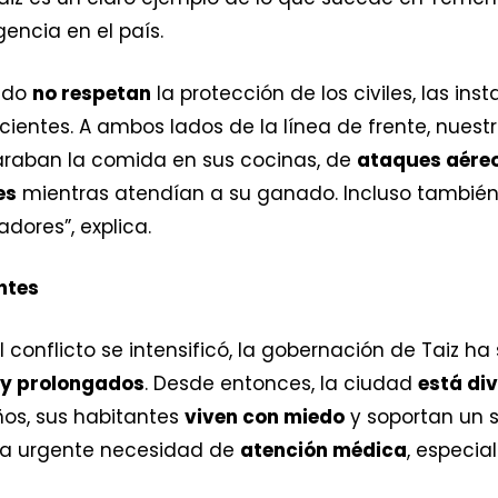
ncia en el país.
nudo
no respetan
la protección de los civiles, las ins
acientes. A ambos lados de la línea de frente, nues
raban la comida en sus cocinas, de
ataques aére
es
mientras atendían a su ganado. Incluso también
dores”, explica.
ntes
conflicto se intensificó, la gobernación de Taiz ha 
 y prolongados
. Desde entonces, la ciudad
está di
ños, sus habitantes
viven con miedo
y soportan un s
 la urgente necesidad de
atención médica
, especia