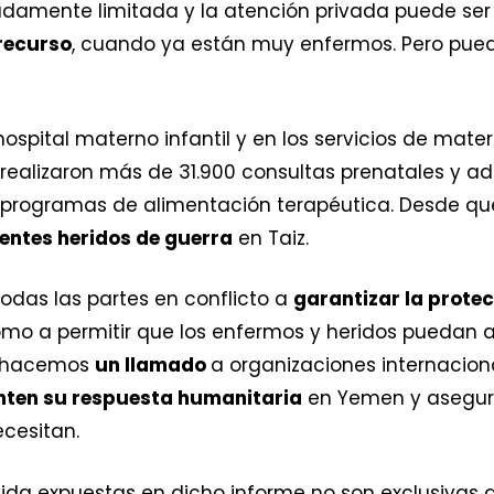
damente limitada y la atención privada puede ser 
recurso
, cuando ya están muy enfermos. Pero pu
 hospital materno infantil y en los servicios de ma
, realizaron más de 31.900 consultas prenatales y 
 programas de alimentación terapéutica. Desde que 
entes heridos de guerra
en Taiz.
odas las partes en conflicto a
garantizar la protecc
como a permitir que los enfermos y heridos puedan
n hacemos
un llamado
a organizaciones internacion
nten su respuesta humanitaria
en Yemen y asegur
ecesitan.
ida expuestas en dicho informe no son exclusivas de 