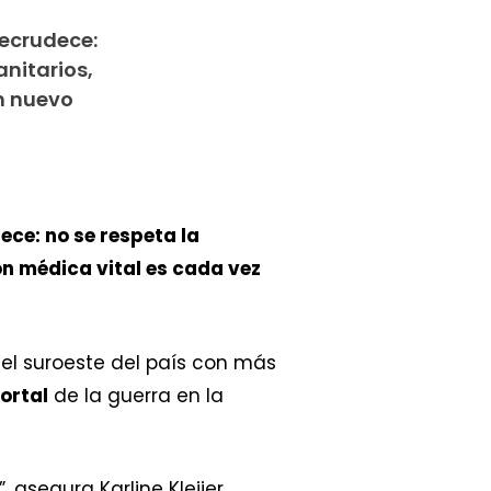
recrudece:
anitarios,
un nuevo
ece: no se respeta la
ión médica vital es cada vez
 el suroeste del país con más
ortal
de la guerra en la
asegura Karline Kleijer,