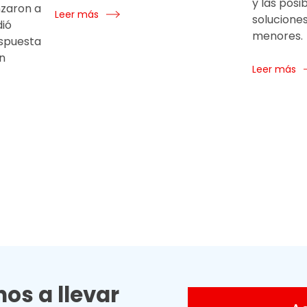
y las posi
zaron a
Leer más
solucione
dió
menores.
espuesta
n
Leer más
os a llevar