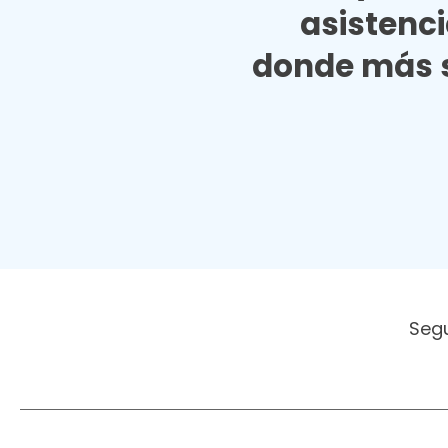
asistenc
donde más s
Seg