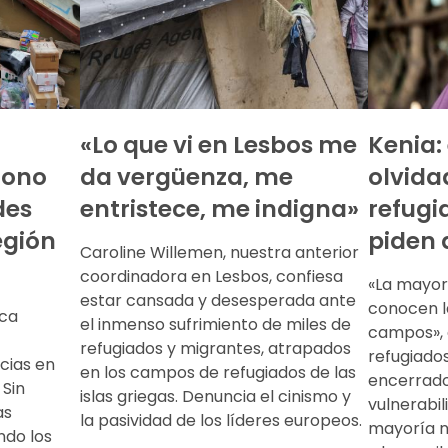
«Lo que vi en Lesbos me
Kenia:
dono
da vergüenza, me
olvida
des
entristece, me indigna»
refugi
egión
piden 
Caroline Willemen, nuestra anterior
coordinadora en Lesbos, confiesa
«La mayor
estar cansada y desesperada ante
conocen la
ica
el inmenso sufrimiento de miles de
campos», 
refugiados y migrantes, atrapados
refugiado
cias en
en los campos de refugiados de las
encerrado
 Sin
islas griegas. Denuncia el cinismo y
vulnerabil
as
la pasividad de los líderes europeos.
mayoría n
ndo los