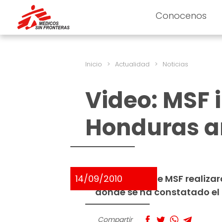
Conocenos
Inicio
>
Actualidad
>
Noticias
Video: MSF 
Honduras an
14/09/2010
Los equipos de MSF realiza
donde se ha constatado el í
Compartir