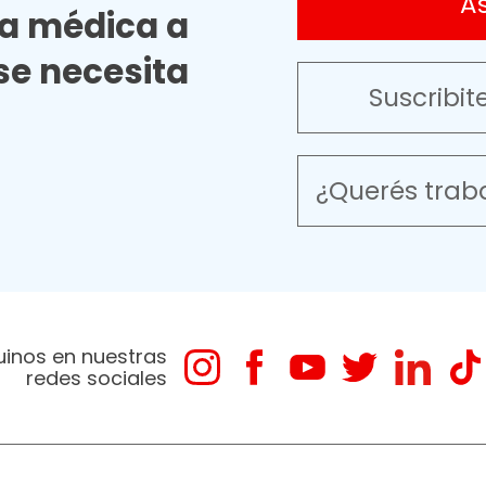
A
ia médica a
e necesita
Suscribit
¿Querés trab
uinos en nuestras
redes sociales