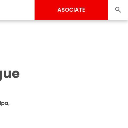
ASOCIATE
gue
lpa,