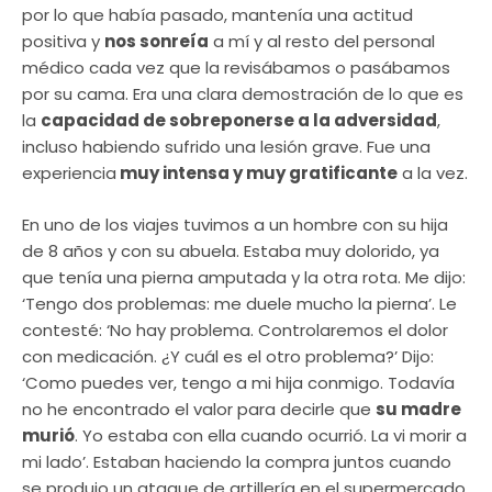
por lo que había pasado, mantenía una actitud
positiva y
nos sonreía
a mí y al resto del personal
médico cada vez que la revisábamos o pasábamos
por su cama. Era una clara demostración de lo que es
la
capacidad de sobreponerse a la adversidad
,
incluso habiendo sufrido una lesión grave. Fue una
experiencia
muy intensa y muy gratificante
a la vez.
En uno de los viajes tuvimos a un hombre con su hija
de 8 años y con su abuela. Estaba muy dolorido, ya
que tenía una pierna amputada y la otra rota. Me dijo:
‘Tengo dos problemas: me duele mucho la pierna’. Le
contesté: ‘No hay problema. Controlaremos el dolor
con medicación. ¿Y cuál es el otro problema?’ Dijo:
‘Como puedes ver, tengo a mi hija conmigo. Todavía
no he encontrado el valor para decirle que
su madre
murió
. Yo estaba con ella cuando ocurrió. La vi morir a
mi lado’. Estaban haciendo la compra juntos cuando
se produjo un ataque de artillería en el supermercado.