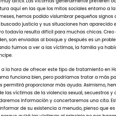
muy difícil. Las víctimas generalmente prefieren ocu
tura aquí en las que los mitos sociales entorno a l
os meses, hemos podido vislumbrar pequeños signos
buscado justicia y sus situaciones han aparecido 
ro todavía resulta difícil para muchas chicas. Cre
oden, son enviadas al bosque y después es un prob
ndo fuimos a ver a las víctimas, la familia ya hab
ncipe.
 a la hora de ofrecer este tipo de tratamiento en Ha
rama funciona bien, pero podríamos tratar a más p
s permitirá proporcionar más ayuda. Asimismo, he
de las víctimas de la violencia sexual, secuestros y
s daremos información y concertaremos una cita. Es
 informar de su existencia a menudo, pienso que e