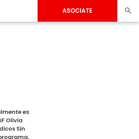
ASOCIATE
n
almente es
F Olivia
dicos Sin
l programa,