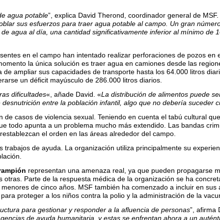
 de agua potable
”, explica David Therond, coordinador general de MSF. 
blar sus esfuerzos para traer agua potable al campo. Un gran número
os de agua al día, una cantidad significativamente inferior al mínimo d
sentes en el campo han intentado realizar perforaciones de pozos en es
mento la única solución es traer agua en camiones desde las regiones
de ampliar sus capacidades de transporte hasta los 64.000 litros diari
arse un déficit mayúsculo de 286.000 litros diarios.
ras dificultades
«, añade David. «
La distribución de alimentos puede se
 desnutrición entre la población infantil, algo que no debería suceder
n de casos de violencia sexual. Teniendo en cuenta el tabú cultural qu
que todo apunta a un problema mucho más extendido. Las bandas crimi
 restablezcan el orden en las áreas alrededor del campo.
 trabajos de ayuda. La organización utiliza principalmente su experien
blación.
rampión
representan una amenaza real, ya que pueden propagarse m
as otras. Parte de la respuesta médica de la organización se ha conc
os menores de cinco años. MSF también ha comenzado a incluir en sus
ara proteger a los niños contra la polio y la administración de la va
uctura para gestionar y responder a la afluencia de personas
”, afirma 
gencias de ayuda humanitaria, y estas se enfrentan ahora a un autént