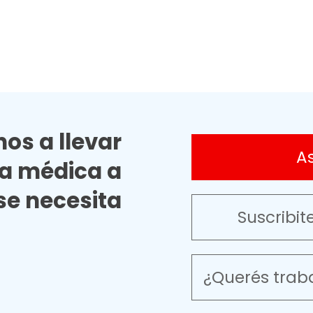
os a llevar
A
ia médica a
e necesita
Suscribit
¿Querés trab