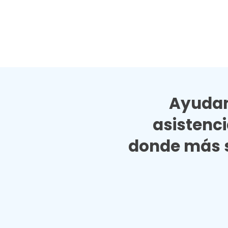
Ayudan
asistenc
donde más s