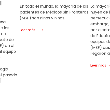
l
En todo el mundo, la mayoría de los
La mayorí
pacientes de Médicos Sin Fronteras
huyen de l
(MSF) son niños y niñas.
persecució
Una
embargo, e
e las
por ciento
Leer más
rco
de Etiopía
scate de
equipos d
F) en el
(MSF) asi
l equipo
llegaron a
-
Leer más
ragio
 el pasado
]