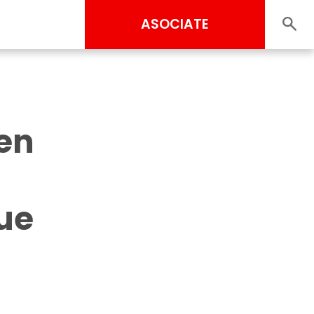
ASOCIATE
en
que