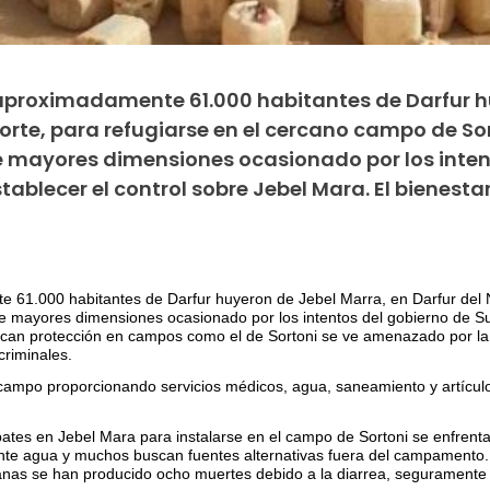
proximadamente 61.000 habitantes de Darfur h
Norte, para refugiarse en el cercano campo de Sor
 mayores dimensiones ocasionado por los inten
ablecer el control sobre Jebel Mara. El bienestar
61.000 habitantes de Darfur huyeron de Jebel Marra, en Darfur del N
e mayores dimensiones ocasionado por los intentos del gobierno de Su
can protección en campos como el de Sortoni se ve amenazado por la fa
criminales.
 campo proporcionando servicios médicos, agua, saneamiento y artículo
ates en Jebel Mara para instalarse en el campo de Sortoni se enfrenta
ente agua y muchos buscan fuentes alternativas fuera del campamento. 
manas se han producido ocho muertes debido a la diarrea, segurament