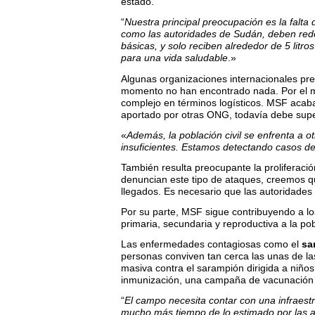
estado.
“
Nuestra principal preocupación es la falta
como las autoridades de Sudán, deben redo
básicas, y solo reciben alrededor de 5 litr
para una vida saludable
.»
Algunas organizaciones internacionales pre
momento no han encontrado nada. Por el mo
complejo en términos logísticos. MSF acaba 
aportado por otras ONG, todavía debe super
«
Además, la población civil se enfrenta a ot
insuficientes. Estamos detectando casos de
También resulta preocupante la proliferació
denuncian este tipo de ataques, creemos 
llegados. Es necesario que las autoridades
Por su parte, MSF sigue contribuyendo a los
primaria, secundaria y reproductiva a la po
Las enfermedades contagiosas como el
sa
personas conviven tan cerca las unas de l
masiva contra el sarampión dirigida a niñ
inmunización, una campaña de vacunación p
“
El campo necesita contar con una infraestr
mucho más tiempo de lo estimado por las a