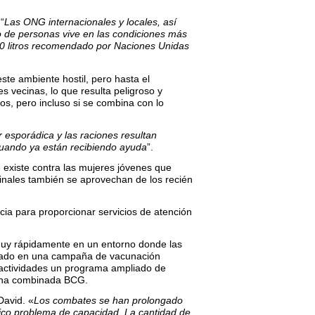
“
Las ONG internacionales y locales, así
 de personas vive en las condiciones más
e 10 litros recomendado por Naciones Unidas
te ambiente hostil, pero hasta el
 vecinas, lo que resulta peligroso y
os, pero incluso si se combina con lo
r esporádica y las raciones resultan
 cuando ya están recibiendo ayuda
”.
e existe contra las mujeres jóvenes que
nales también se aprovechan de los recién
cia para proporcionar servicios de atención
uy rápidamente en un entorno donde las
retado en una campaña de vacunación
 actividades un programa ampliado de
cuna combinada BCG.
David. «
Los combates se han prolongado
ico problema de capacidad. La cantidad de