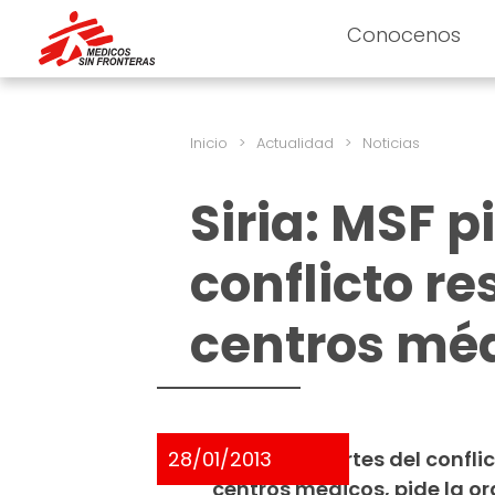
Conocenos
Inicio
>
Actualidad
>
Noticias
Siria: MSF p
conflicto re
centros mé
28/01/2013
Todas las partes del conflic
centros médicos, pide la o