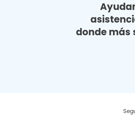
Ayudan
asistenc
donde más s
Seg