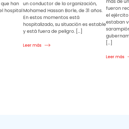
más de una
 que han
un conductor de la organización,
fueron re
el hospital
Mohamed Hassan Borle, de 31 años.
el ejércit
En estos momentos está
estaban v
hospitalizado, su situación es estable
sarampión
y está fuera de peligro. […]
gubername
[…]
Leer más
Leer más