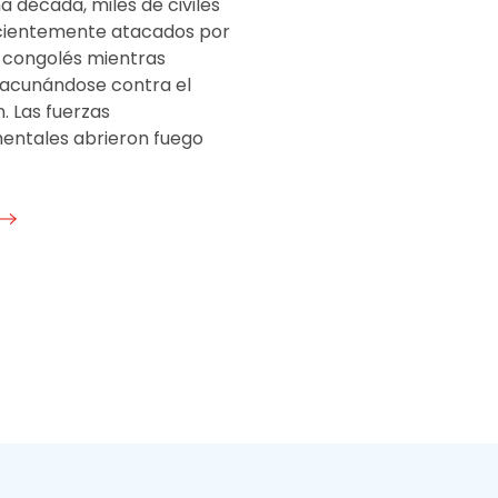
 década, miles de civiles
cientemente atacados por
o congolés mientras
acunándose contra el
. Las fuerzas
ntales abrieron fuego