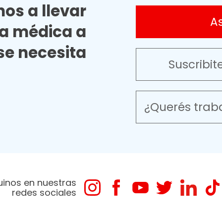
os a llevar
A
ia médica a
e necesita
Suscribit
¿Querés trab
uinos en nuestras
redes sociales