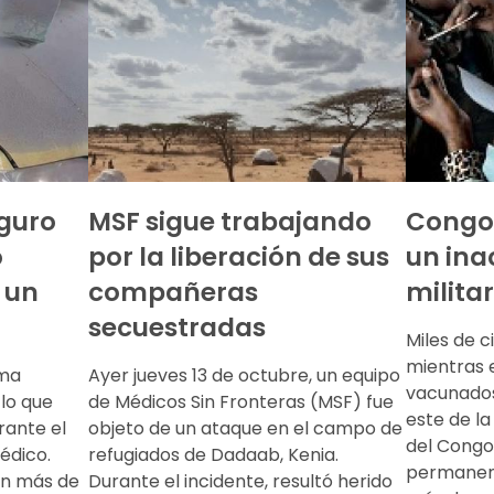
eguro
MSF sigue trabajando
Congo
o
por la liberación de sus
un ina
 un
compañeras
militar
secuestradas
Miles de c
mientras 
ama
Ayer jueves 13 de octubre, un equipo
vacunados.
lo que
de Médicos Sin Fronteras (MSF) fue
este de l
rante el
objeto de un ataque en el campo de
del Congo
édico.
refugiados de Dadaab, Kenia.
permanent
on más de
Durante el incidente, resultó herido