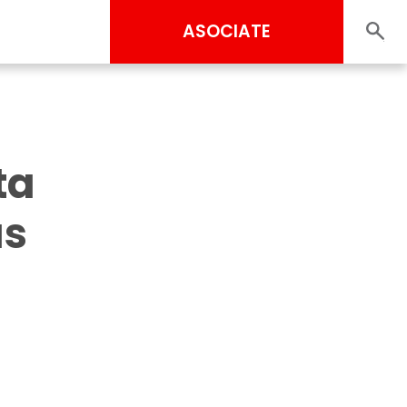
ASOCIATE
ta
as