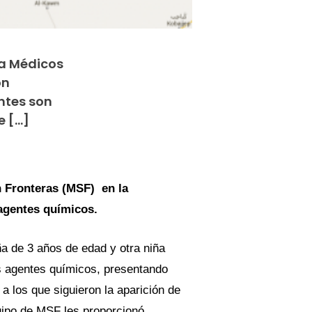
ta Médicos
on
ntes son
e […]
n Fronteras (MSF) en la
agentes químicos.
a de 3 años de edad y otra niña
os agentes químicos, presentando
s a los que siguieron la aparición de
uipo de MSF les proporcionó