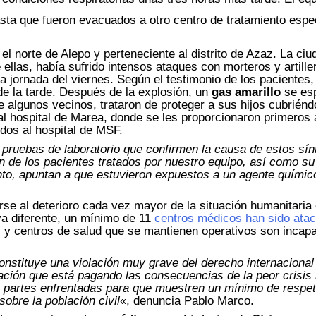
sta que fueron evacuados a otro centro de tratamiento espe
 el norte de Alepo y perteneciente al distrito de Azaz. La ciu
 ellas, había sufrido intensos ataques con morteros y artill
jornada del viernes. Según el testimonio de los pacientes,
de la tarde. Después de la explosión, un
gas amarillo
se esp
 algunos vecinos, trataron de proteger a sus hijos cubrién
l hospital de Marea, donde se les proporcionaron primeros 
dos al hospital de MSF.
pruebas de laboratorio que confirmen la causa de estos sí
ón de los pacientes tratados por nuestro equipo, así como su
nto, apuntan a que estuvieron expuestos a un agente químic
rse al deterioro cada vez mayor de la situación humanitaria
va diferente, un mínimo de 11
centros médicos han sido at
 y centros de salud que se mantienen operativos son incap
nstituye una violación muy grave del derecho internacional
ción que está pagando las consecuencias de la peor crisis 
 partes enfrentadas para que muestren un mínimo de respet
sobre la población civil
«, denuncia Pablo Marco.