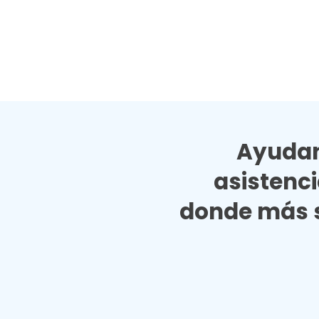
Ayudan
asistenc
donde más s