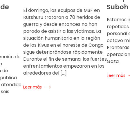
 de
Suboh
El domingo, los equipos de MSF en
Rutshuru trataron a 70 heridos de
Estamos i
guerra y desde entonces no han
repetidos
parado de asistir a las víctimas. La
personal 
situación humanitaria en la región
octavo mi
de los Kivus en el noreste de Congo
Fronteras
sigue deteriorándose rápidamente.
operacione
ención de
Durante el fin de semana, los fuertes
Gaza.
n
enfrentamientos empezaron en los
a de
alrededores del […]
Leer más
epública
 atendido
Leer más
 seis