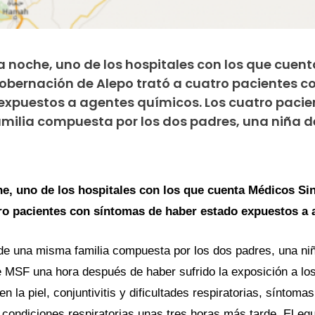
 la noche, uno de los hospitales con los que cuen
Gobernación de Alepo trató a cuatro pacientes c
expuestos a agentes químicos. Los cuatro pacie
ilia compuesta por los dos padres, una niña d
he, uno de los hospitales con los que cuenta Médicos Si
ro pacientes con síntomas de haber estado expuestos a 
e una misma familia compuesta por los dos padres, una niñ
de MSF una hora después de haber sufrido la exposición a l
n la piel, conjuntivitis y dificultades respiratorias, síntoma
condiciones respiratorias unas tres horas más tarde. El eq