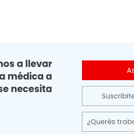
os a llevar
A
ia médica a
e necesita
Suscribit
¿Querés trab