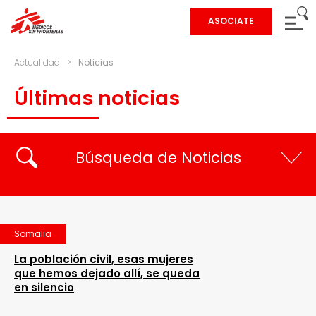
ASOCIATE
Actualidad
>
Noticias
Últimas noticias
Búsqueda de Noticias
Somalia
La población civil, esas mujeres
que hemos dejado allí, se queda
en silencio