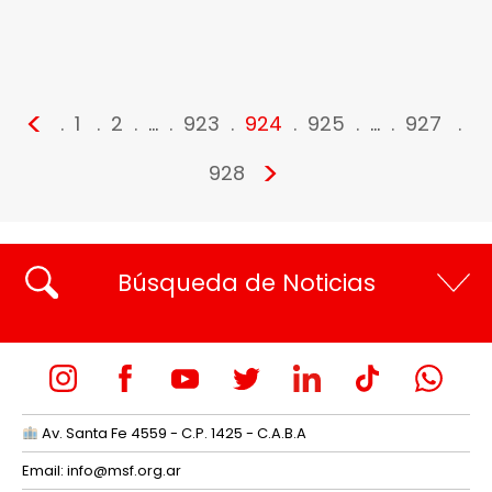
<
1
2
…
923
924
925
…
927
>
928
Búsqueda de Noticias
Av. Santa Fe 4559 - C.P. 1425 - C.A.B.A
Email:
info@msf.org.ar