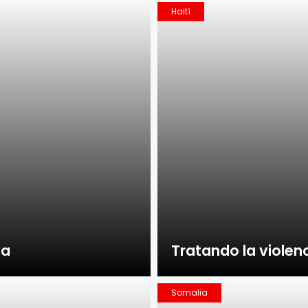
Haití
va
Tratando la violenc
Somalia