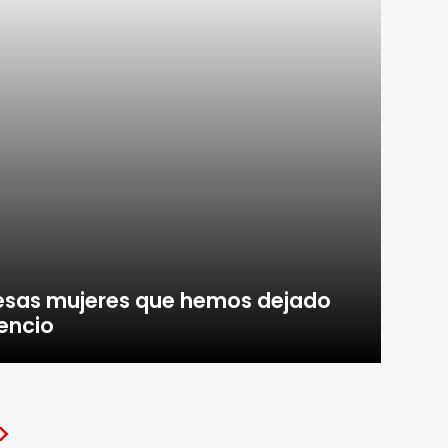
l, esas mujeres que hemos dejado
encio
>