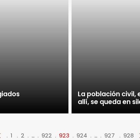
ugiados
La población civi
allí, se queda en sil
<
1
2
…
922
923
924
…
927
928