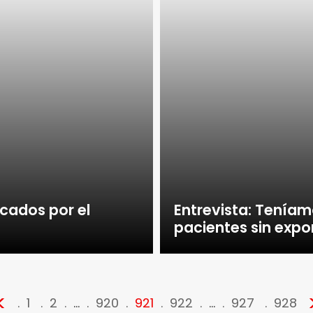
cados por el
Entrevista: Tenía
pacientes sin expon
<
1
2
…
920
921
922
…
927
928