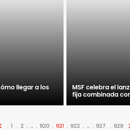
ómo llegar a los
MSF celebra el lan
fija combinada con
<
1
2
…
920
921
922
…
927
928