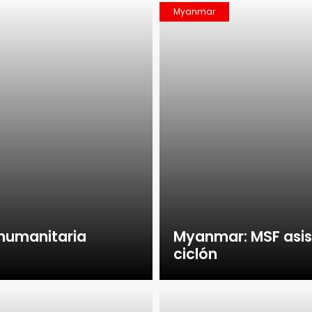
Myanmar
 humanitaria
Myanmar: MSF asist
ciclón