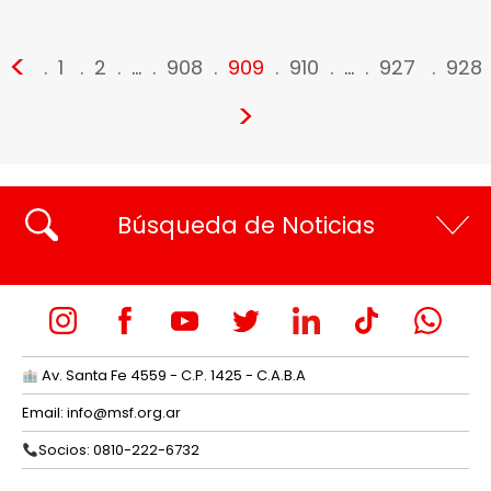
<
1
2
…
908
909
910
…
927
928
>
Búsqueda de Noticias
Av. Santa Fe 4559 - C.P. 1425 - C.A.B.A
Email:
info@msf.org.ar
Socios: 0810-222-6732