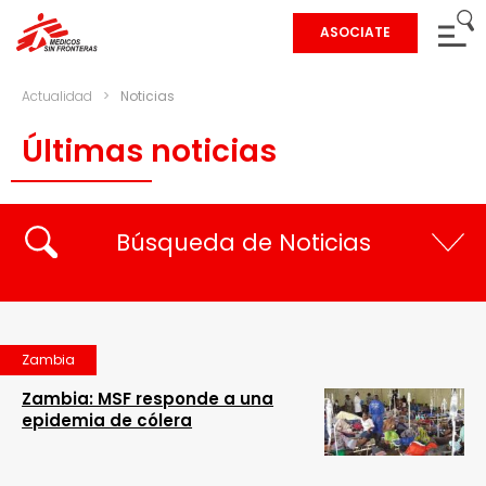
ASOCIATE
Actualidad
>
Noticias
Últimas noticias
Búsqueda de Noticias
Zambia
Zambia: MSF responde a una
epidemia de cólera