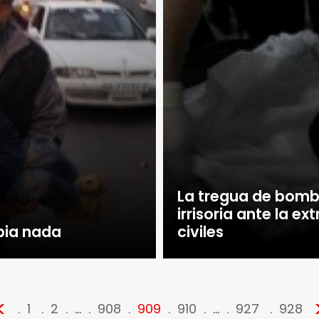
La tregua de bomb
irrisoria ante la e
ia nada
civiles
<
1
2
…
908
909
910
…
927
928