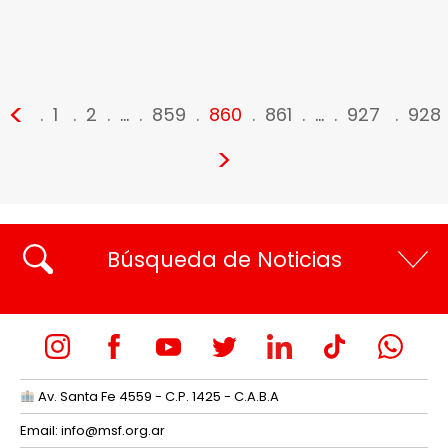
<
1
2
…
859
860
861
…
927
928
>
Búsqueda de Noticias
Av. Santa Fe 4559 - C.P. 1425 - C.A.B.A
Email:
info@msf.org.ar