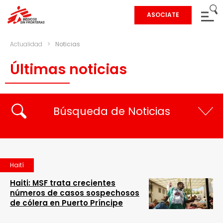
ASOCIATE
Actualidad
>
Noticias
Últimas noticias
Búsqueda de Noticias
Haití
Haiti: MSF trata crecientes
números de casos sospechosos
de cólera en Puerto Príncipe