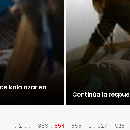
 de kala azar en
Continúa la respues
<
1
2
…
853
854
855
…
927
928