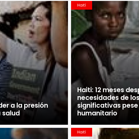
Haití
Haiti: 12 meses des
necesidades de los
der a la presión
significativas pes
 salud
humanitario
Haití