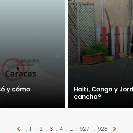
só y cómo
Haití, Congo y Jor
cancha?
<
>
1
2
3
4
…
927
928