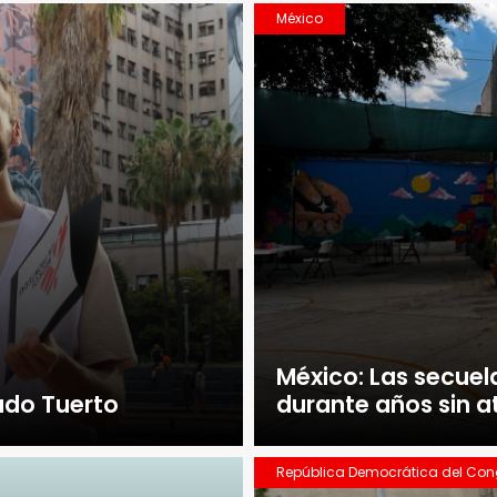
México
México: Las secuela
ado Tuerto
durante años sin 
República Democrática del Co