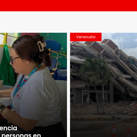
Venezuela
encia
e personas en