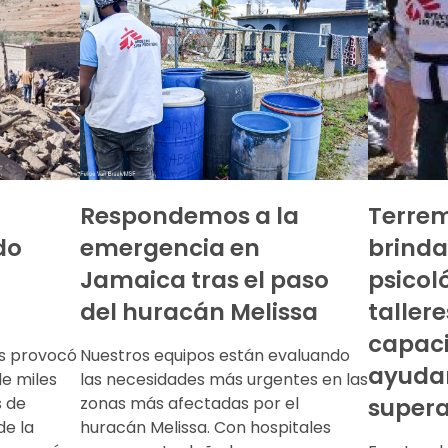
Respondemos a la
Terrem
do
emergencia en
brind
Jamaica tras el paso
psicol
del huracán Melissa
tallere
capaci
s provocó
Nuestros equipos están evaluando
ayudar
de miles
las necesidades más urgentes en las
s de
zonas más afectadas por el
supera
de la
huracán Melissa. Con hospitales