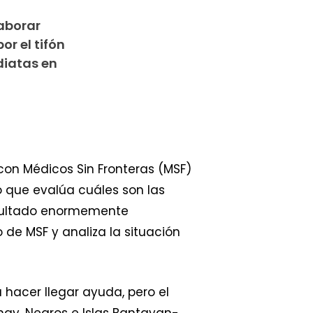
laborar
r el tifón
diatas en
 con Médicos Sin Fronteras (MSF)
o que evalúa cuáles son las
esultado enormemente
 de MSF y analiza la situación
hacer llegar ayuda, pero el
y, Negros e Islas Bantayan-