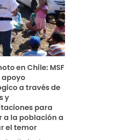
oto en Chile: MSF
a apoyo
ógico a través de
s y
taciones para
 a la población a
r el temor