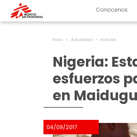
Conocenos
Inicio
>
Actualidad
>
Noticias
Nigeria: Es
esfuerzos p
en Maidugu
04/09/2017