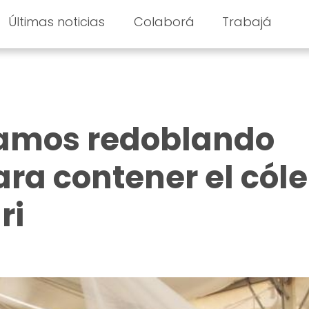
Últimas noticias
Colaborá
Trabajá
tamos redoblando
ara contener el cól
ri