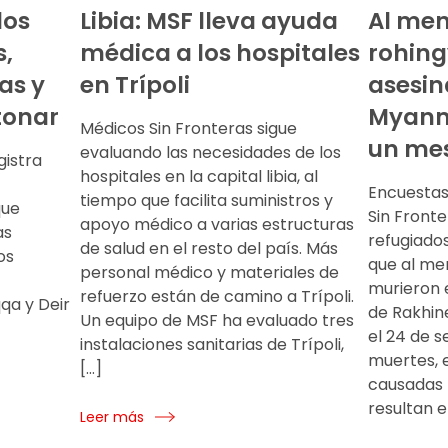
los
Libia: MSF lleva ayuda
Al men
s,
médica a los hospitales
rohing
as y
en Trípoli
asesin
tonar
Myanm
Médicos Sin Fronteras sigue
un me
evaluando las necesidades de los
gistra
hospitales en la capital libia, al
Encuestas
tiempo que facilita suministros y
que
Sin Front
apoyo médico a varias estructuras
as
refugiado
de salud en el resto del país. Más
os
que al me
personal médico y materiales de
murieron 
refuerzo están de camino a Trípoli.
qa y Deir
de Rakhine
Un equipo de MSF ha evaluado tres
el 24 de 
instalaciones sanitarias de Trípoli,
muertes, e
[…]
causadas p
resultan e
Leer más