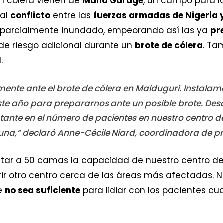
n cólera vienen de
Muna Garage
, un campo para l
 al
conflicto
entre las
fuerzas armadas de Nigeria
ó parcialmente inundado, empeorando así las ya
pr
 de riesgo adicional durante un
brote de cólera
. Ta
.
ente ante el brote de cólera en Maiduguri. Instalam
este año para prepararnos ante un posible brote. De
ante en el número de pacientes en nuestro centro de
una,” declaró Anne-Cécile Niard, coordinadora de p
ar a 50 camas la capacidad de nuestro centro de
brir otro centro cerca de las áreas más afectadas.
e
no sea suficiente
para lidiar con los pacientes cu