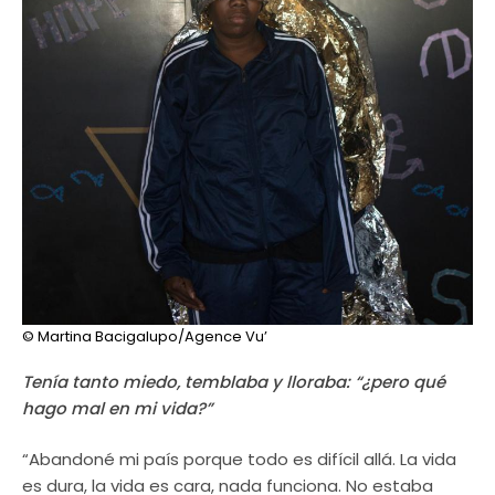
© Martina Bacigalupo/Agence Vu’
Tenía tanto miedo, temblaba y lloraba: “¿pero qué
hago mal en mi vida?”
“Abandoné mi país porque todo es difícil allá. La vida
es dura, la vida es cara, nada funciona. No estaba