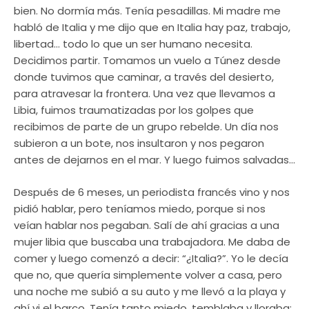
bien. No dormía más. Tenía pesadillas. Mi madre me
habló de Italia y me dijo que en Italia hay paz, trabajo,
libertad… todo lo que un ser humano necesita.
Decidimos partir. Tomamos un vuelo a Túnez desde
donde tuvimos que caminar, a través del desierto,
para atravesar la frontera. Una vez que llevamos a
Libia, fuimos traumatizadas por los golpes que
recibimos de parte de un grupo rebelde. Un día nos
subieron a un bote, nos insultaron y nos pegaron
antes de dejarnos en el mar. Y luego fuimos salvadas…
Después de 6 meses, un periodista francés vino y nos
pidió hablar, pero teníamos miedo, porque si nos
veían hablar nos pegaban. Salí de ahí gracias a una
mujer libia que buscaba una trabajadora. Me daba de
comer y luego comenzó a decir: “¿Italia?”. Yo le decía
que no, que quería simplemente volver a casa, pero
una noche me subió a su auto y me llevó a la playa y
ahí vi el barco. Tenía tanto miedo, temblaba y lloraba: