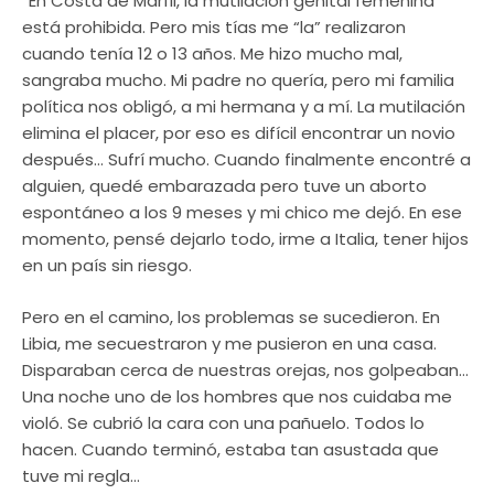
“En Costa de Marfil, la mutilación genital femenina
está prohibida. Pero mis tías me “la” realizaron
cuando tenía 12 o 13 años. Me hizo mucho mal,
sangraba mucho. Mi padre no quería, pero mi familia
política nos obligó, a mi hermana y a mí. La mutilación
elimina el placer, por eso es difícil encontrar un novio
después… Sufrí mucho. Cuando finalmente encontré a
alguien, quedé embarazada pero tuve un aborto
espontáneo a los 9 meses y mi chico me dejó. En ese
momento, pensé dejarlo todo, irme a Italia, tener hijos
en un país sin riesgo.
Pero en el camino, los problemas se sucedieron. En
Libia, me secuestraron y me pusieron en una casa.
Disparaban cerca de nuestras orejas, nos golpeaban…
Una noche uno de los hombres que nos cuidaba me
violó. Se cubrió la cara con una pañuelo. Todos lo
hacen. Cuando terminó, estaba tan asustada que
tuve mi regla…