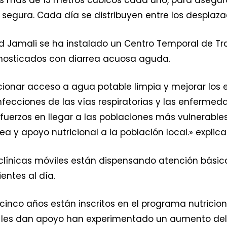
os más de 15 metros cúbicos cada uno, para asegur
egura. Cada día se distribuyen entre los desplazad
rad Jamali se ha instalado un Centro Temporal de Tr
nosticados con diarrea acuosa aguda.
rcionar acceso a agua potable limpia y mejorar lo
fecciones de las vías respiratorias y las enfermed
fuerzos en llegar a las poblaciones más vulnerabl
ea y apoyo nutricional a la población local.» explica
clínicas móviles están dispensando atención básica
entes al día.
inco años están inscritos en el programa nutriciona
e les dan apoyo han experimentado un aumento del