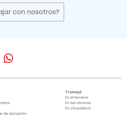
ajar con nosotros?
Trabajá
En el terreno
idario
En las oficinas
En vía pública
se de donación