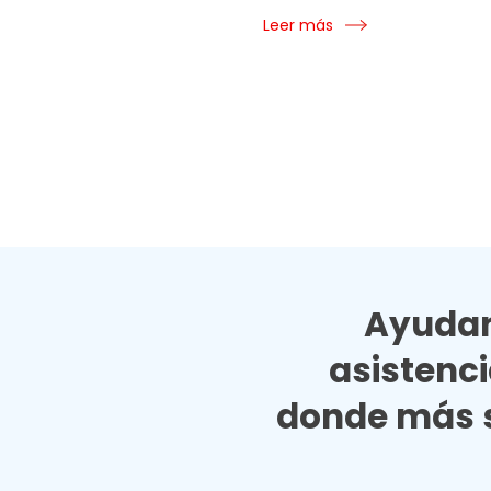
Leer más
Ayudan
asistenc
donde más s