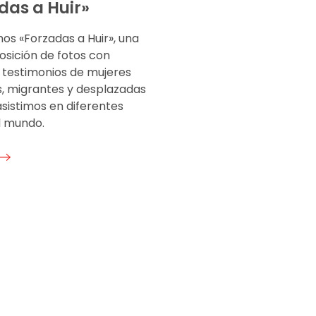
das a Huir»
os «Forzadas a Huir», una
sición de fotos con
y testimonios de mujeres
s, migrantes y desplazadas
asistimos en diferentes
l mundo.