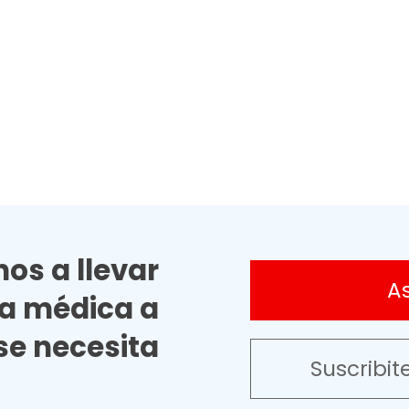
os a llevar
A
ia médica a
e necesita
Suscribit