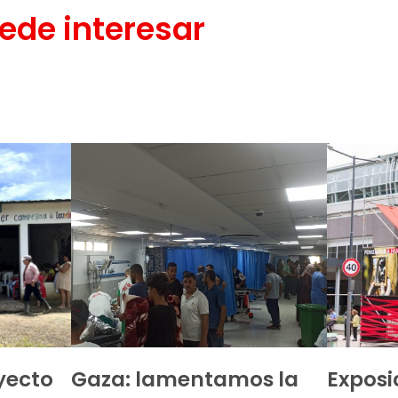
ede interesar
yecto
Gaza: lamentamos la
Exposi