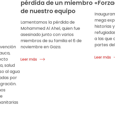
pérdida de un miembro
«Forza
de nuestro equipo
Inauguram
mega expo
Lamentamos la pérdida de
historias 
Mohammed Al Ahel, quien fue
refugiada
asesinado junto con varios
a las que 
miembros de su familia el 6 de
partes de
rvención
noviembre en Gaza.
auca,
Leer más
ecto
Leer más
, salud
so al agua
adas por
igración.
mos
te
nitarias