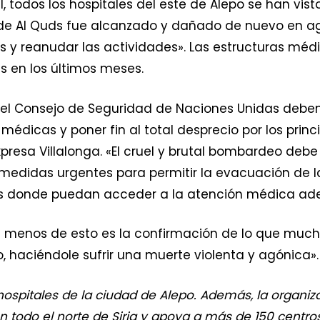
l, todos los hospitales del este de Alepo se han vis
 de Al Quds fue alcanzado y dañado de nuevo en ag
nes y reanudar las actividades». Las estructuras méd
 en los últimos meses.
del Consejo de Seguridad de Naciones Unidas deben 
 médicas y poner fin al total desprecio por los pri
xpresa Villalonga. «El cruel y brutal bombardeo de
medidas urgentes para permitir la evacuación de 
as donde puedan acceder a la atención médica ad
 menos de esto es la confirmación de lo que muc
 haciéndole sufrir una muerte violenta y agónica».
ospitales de la ciudad de Alepo. Además, la organi
n todo el norte de Siria y apoya a más de 150 centro