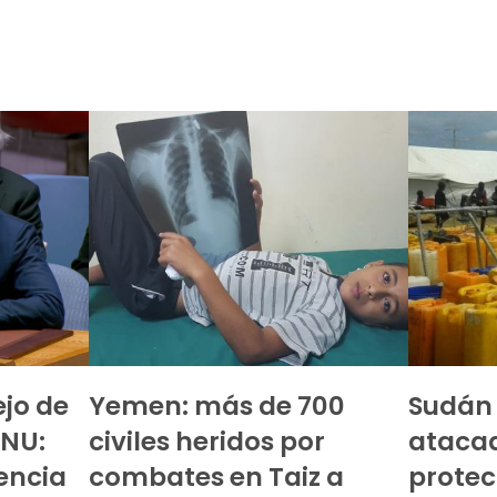
ejo de
Yemen: más de 700
Sudán d
ONU:
civiles heridos por
atacad
encia
combates en Taiz a
protec