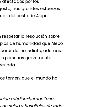
to afectados por los
osto, tras grandes esfuerzos
icas del oeste de Alepo
respetar la resolución sobre
ncipios de humanidad que Alepo
be parar de inmediato; además,
las personas gravemente
ecuada.
hos temen, que el mundo ha
zación médico-humanitaria
s de salud y hospitales de todo