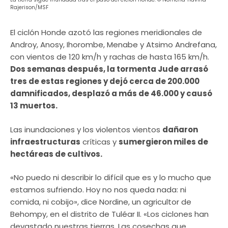
Rajerison/MSF
El ciclón Honde azotó las regiones meridionales de
Androy, Anosy, Ihorombe, Menabe y Atsimo Andrefana,
con vientos de 120 km/h y rachas de hasta 165 km/h.
Dos semanas después, la tormenta Jude arrasó
tres de estas regiones y dejó cerca de 200.000
damnificados, desplazó a más de 46.000 y causó
13 muertos.
Las inundaciones y los violentos vientos
dañaron
infraestructuras
críticas y
sumergieron miles de
hectáreas de cultivos.
«No puedo ni describir lo difícil que es y lo mucho que
estamos sufriendo. Hoy no nos queda nada: ni
comida, ni cobijo», dice Nordine, un agricultor de
Behompy, en el distrito de Tuléar II. «Los ciclones han
devastado nuestras tierras. Las cosechas que