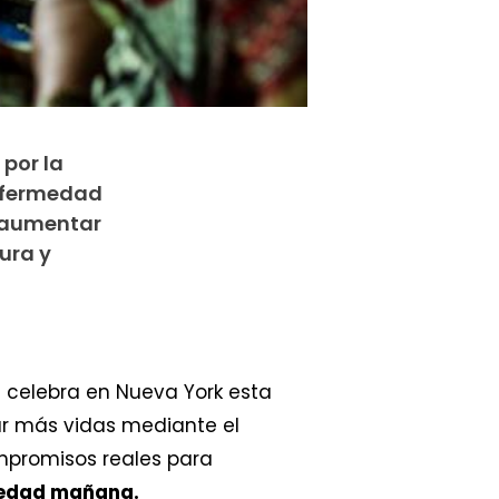
por la
enfermedad
e aumentar
ura y
 celebra en Nueva York esta
ar más vidas mediante el
mpromisos reales para
rmedad mañana.