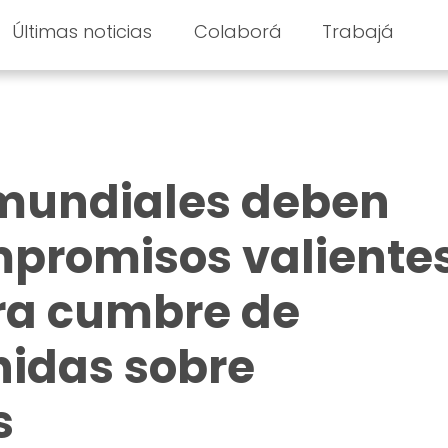
Últimas noticias
Colaborá
Trabajá
 mundiales deben
mpromisos valiente
ra cumbre de
nidas sobre
s