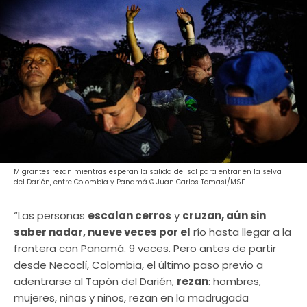
Migrantes rezan mientras esperan la salida del sol para entrar en la selva
del Darién, entre Colombia y Panamá © Juan Carlos Tomasi/MSF.
“Las personas
escalan cerros
y
cruzan, aún sin
saber nadar, nueve veces por el
río hasta llegar a la
frontera con Panamá. 9 veces. Pero antes de partir
desde Necoclí, Colombia, el último paso previo a
adentrarse al Tapón del Darién,
rezan
: hombres,
mujeres, niñas y niños, rezan en la madrugada