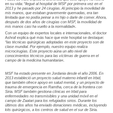
en su vida: “
llegué al hospital de MSF por primera vez en el
2013 y he pasado por 24 cirugías. Al principio la movilidad de
mis manos, que estaban gravemente quemadas, era tan
limitada que no podía peinar a mi hijo o darle de comer. Ahora,
después de dos años de cirugías con MSF, la movilidad de
mis manos casi ha vuelto a la normalidad
«.
Con un equipo de expertos locales e internacionales, el doctor
Ashraf explica qué más hace que este hospital se destaque:
“las técnicas quirúrgicas adoptadas en este proyecto son de
clase mundial. Por ejemplo, nuestro equipo realiza
microcirugías. Este proyecto aúna un alto nivel de
conocimientos técnicos para las víctimas de guerra en el
campo de la medicina humanitaria
«.
MSF ha estado presente en Jordania desde el año 2006. En
2013 estableció un proyecto salud materno infantil en Irbid,
que también ofrece apoyo en salud mental, y un proyecto de
trauma de emergencia en Ramtha, cerca de la frontera con
Siria. MSF también gestiona clínicas en Irbid para
enfermedades no transmisibles y una unidad móvil en el
campo de Zaatari para los refugiados sirios. Durante los
últimos dos años ha enviado donaciones médicas, incluyendo
kits quirúrgicos, a los centros de salud en el sur de Siria.