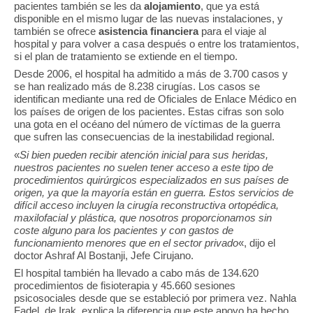
pacientes también se les da
alojamiento
, que ya está
disponible en el mismo lugar de las nuevas instalaciones, y
también se ofrece
asistencia financiera
para el viaje al
hospital y para volver a casa después o entre los tratamientos,
si el plan de tratamiento se extiende en el tiempo.
Desde 2006, el hospital ha admitido a más de 3.700 casos y
se han realizado más de 8.238 cirugías. Los casos se
identifican mediante una red de Oficiales de Enlace Médico en
los países de origen de los pacientes. Estas cifras son solo
una gota en el océano del número de víctimas de la guerra
que sufren las consecuencias de la inestabilidad regional.
«
Si bien pueden recibir atención inicial para sus heridas,
nuestros pacientes no suelen tener acceso a este tipo de
procedimientos quirúrgicos especializados en sus países de
origen, ya que la mayoría están en guerra. Estos servicios de
difícil acceso incluyen la cirugía reconstructiva ortopédica,
maxilofacial y plástica, que nosotros proporcionamos sin
coste alguno para los pacientes y con gastos de
funcionamiento menores que en el sector privado
«, dijo el
doctor Ashraf Al Bostanji, Jefe Cirujano.
El hospital también ha llevado a cabo más de 134.620
procedimientos de fisioterapia y 45.660 sesiones
psicosociales desde que se estableció por primera vez. Nahla
Fadel, de Irak, explica la diferencia que este apoyo ha hecho