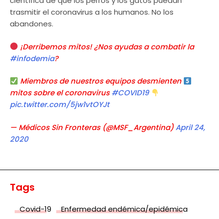
científica de que los perros y los gatos puedan
trasmitir el coronavirus a los humanos. No los
abandones.
¡Derribemos mitos! ¿Nos ayudas a combatir la
#infodemia
?
Miembros de nuestros equipos desmienten
mitos sobre el coronavirus
#COVID19
pic.twitter.com/5jw1vtOYJt
— Médicos Sin Fronteras (@MSF_Argentina)
April 24,
2020
Tags
Covid-19
Enfermedad endémica/epidémica