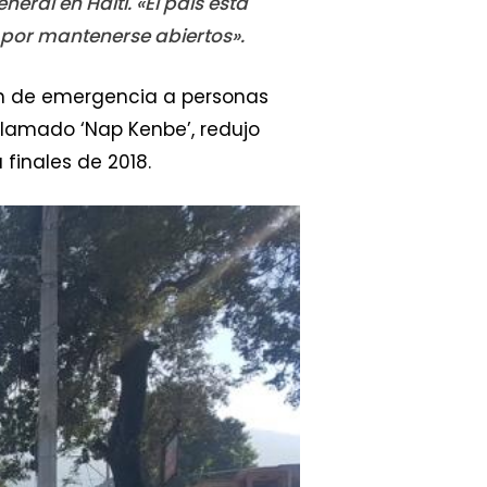
ral en Haití. «El país está
o por mantenerse abiertos».
ión de emergencia a personas
 llamado ‘Nap Kenbe’, redujo
finales de 2018.