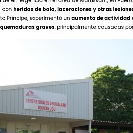
n de emergencia en el área de Martissant, en Puerto
s con
heridas de bala, laceraciones y otras lesion
rto Príncipe, experimentó un
aumento de actividad
n quemaduras graves
, principalmente causadas por