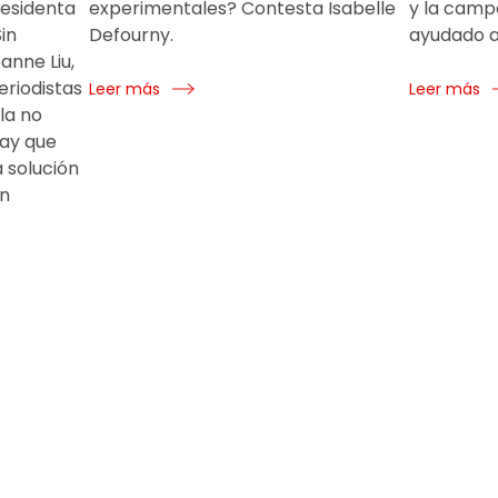
presidenta
experimentales? Contesta Isabelle
y la camp
in
Defourny.
ayudado a 
anne Liu,
eriodistas
Leer más
Leer más
la no
hay que
 solución
ón
]