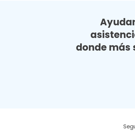
Ayudan
asistenc
donde más s
Seg