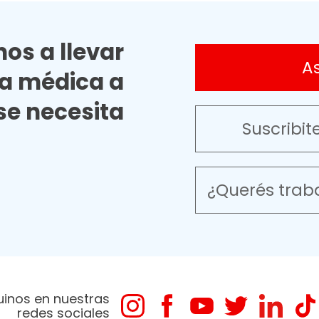
os a llevar
A
ia médica a
e necesita
Suscribit
¿Querés trab
uinos en nuestras
redes sociales