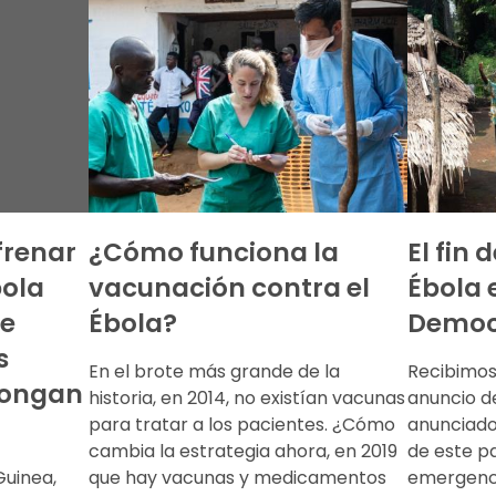
frenar
¿Cómo funciona la
El fin 
bola
vacunación contra el
Ébola 
te
Ébola?
Democ
s
En el brote más grande de la
Recibimos 
pongan
historia, en 2014, no existían vacunas
anuncio de
para tratar a los pacientes. ¿Cómo
anunciado 
cambia la estrategia ahora, en 2019
de este p
Guinea,
que hay vacunas y medicamentos
emergenci