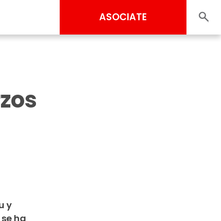
ASOCIATE
rzos
u y
 se ha