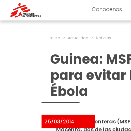
Conocenos
Inicio
>
Actualidad
>
Noticias
Guinea: MSF
para evitar
Ébola
25/03/2014
Médicos Sin Fronteras (MSF
Macenta, dos de las ciudade