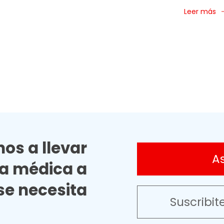
Leer más
os a llevar
A
ia médica a
e necesita
Suscribit