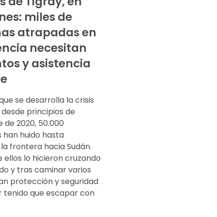
is de Tigray, en
es: miles de
as atrapadas en
lencia necesitan
tos y asistencia
te
ue se desarrolla la crisis
 desde principios de
 de 2020, 50.000
s han huido hasta
la frontera hacia Sudán.
ellos lo hicieron cruzando
ado y tras caminar varios
can protección y seguridad
r tenido que escapar con