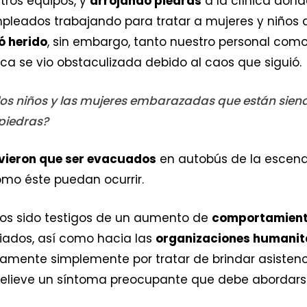
ros equipos, y
arrojando piedras
a la clínica don
eados trabajando para tratar a mujeres y niños 
ó herido
, sin embargo, tanto nuestro personal como
ca se vio obstaculizada debido al caos que siguió.
os niños y las mujeres embarazadas que están sien
 piedras?
uvieron que ser evacuados
en autobús de la escena
mo éste puedan ocurrir.
os sido testigos de un aumento de
comportamient
giados, así como hacia las
organizaciones humanit
amente simplemente por tratar de brindar asistenci
 relieve un síntoma preocupante que debe abordars