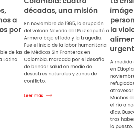
Colombia: cuatro
La cris
s,
décadas, una misión
imágen
mos a
person
En noviembre de 1985, la erupción
os por
la vio
del volcán Nevado del Ruiz sepultó a
Armero bajo el lodo y la tragedia.
alimen
Fue el inicio de la labor humanitaria
urgen
ble de las
de Médicos Sin Fronteras en
 Latina
Colombia, marcada por el desafío
A medida q
de brindar salud en medio de
en Etiopía
desastres naturales y zonas de
noviembre
conflicto.
refugiado
atravesar 
Leer más
Muchos de 
el río a n
días. Bus
tras habe
lo puesto.