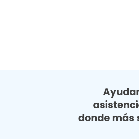
Ayudan
asistenc
donde más s