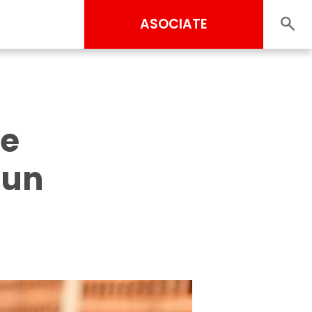
ASOCIATE
se
 un