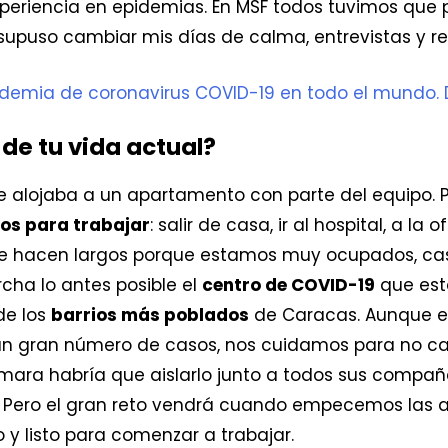
riencia en epidemias. En MSF todos tuvimos que p
 supuso cambiar mis días de calma, entrevistas y ref
demia de coronavirus COVID-19 en todo el mundo.
de tu vida actual?
 alojaba a un apartamento con parte del equipo. P
s para trabajar
: salir de casa, ir al hospital, a la
se hacen largos porque estamos muy ocupados, casi
ha lo antes posible el
centro de COVID-19
que est
 de los
barrios más poblados
de Caracas. Aunque en
 gran número de casos, nos cuidamos para no caer 
rmara habría que aislarlo junto a todos sus compañe
Pero el gran reto vendrá cuando empecemos las act
y listo para comenzar a trabajar.