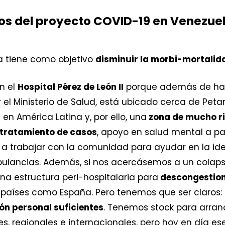
vos del proyecto COVID-19 en Venezue
a tiene como objetivo
disminuir la morbi-mortalid
n el
Hospital Pérez de León II
porque además de hab
r el Ministerio de Salud, está ubicado cerca de Peta
n América Latina y, por ello, una
zona de mucho r
tratamiento de casos
, apoyo en salud mental a pa
 a trabajar con la comunidad para ayudar en la ide
bulancias. Además, si nos acercásemos a un colap
na estructura peri-hospitalaria para
descongestiona
países como España. Pero tenemos que ser claros: 
ón personal suficientes
. Tenemos stock para arran
s, regionales e internacionales, pero hoy en día es