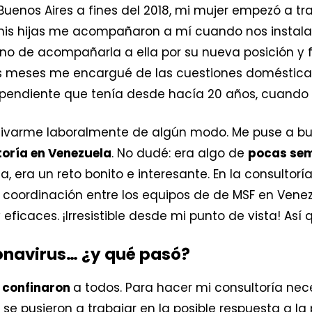
enos Aires a fines del 2018, mi mujer empezó a tr
y mis hijas me acompañaron a mí cuando nos instala
turno de acompañarla a ella por su nueva posición y
s meses me encargué de las cuestiones domésticas
pendiente que tenía desde hacía 20 años, cuando t
tivarme laboralmente de algún modo. Me puse a bus
toría en Venezuela
. No dudé: era algo de
pocas se
 era un reto bonito e interesante. En la consultorí
coordinación entre los equipos de de MSF en Vene
 eficaces. ¡Irresistible desde mi punto de vista! Así 
ronavirus… ¿y qué pasó?
 confinaron
a todos. Para hacer mi consultoría nec
 se pusieron a trabajar en la posible respuesta a 