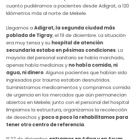
cuanto pudiéramos a pacientes desde Adigrat, a 120
kilómetros más al norte de Mekele.
Llegamos a
Adigrat, la segunda ciudad más
poblada de Tigray
, el 19 de diciembre. La situación
era muy tensa y su
hospital de atención
secundaria estaba en pésimas condiciones
. La
mayoría del personal sanitario se había marchado,
apenas había medicinas y
no había comida, ni
agua, ni dinero
. Algunos pacientes que habían sido
ingresados por trauma estaban desnutridos.
Suministramos medicamentos y compramos comida
de urgencia en los mercados que aún permanecían
abiertos en Mekele; junto con el personal del hospital
limpiamos la estructura, organizamos la recolección
de desechos y
poco a poco la rehabilitamos para
tener otro centro de referencia
.
El 27 de diciembre
entramos en Adwa y en Axum
,