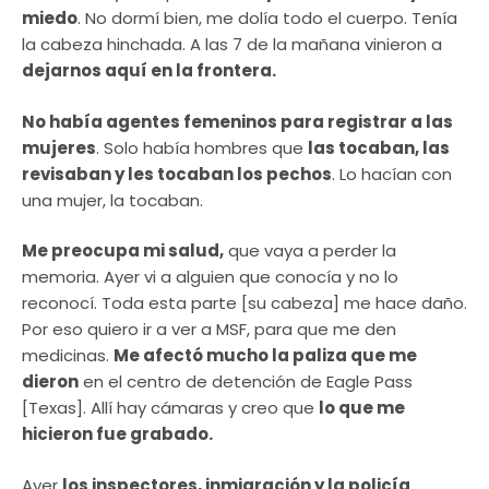
miedo
. No dormí bien, me dolía todo el cuerpo. Tenía
la cabeza hinchada. A las 7 de la mañana vinieron a
dejarnos aquí en la frontera.
No había agentes femeninos para registrar a las
mujeres
. Solo había hombres que
las tocaban, las
revisaban y les tocaban los pechos
. Lo hacían con
una mujer, la tocaban.
Me preocupa mi salud,
que vaya a perder la
memoria. Ayer vi a alguien que conocía y no lo
reconocí. Toda esta parte [su cabeza] me hace daño.
Por eso quiero ir a ver a MSF, para que me den
medicinas.
Me afectó mucho la paliza que me
dieron
en el centro de detención de Eagle Pass
[Texas]. Allí hay cámaras y creo que
lo que me
hicieron fue grabado.
Ayer
los inspectores, inmigración y la policía