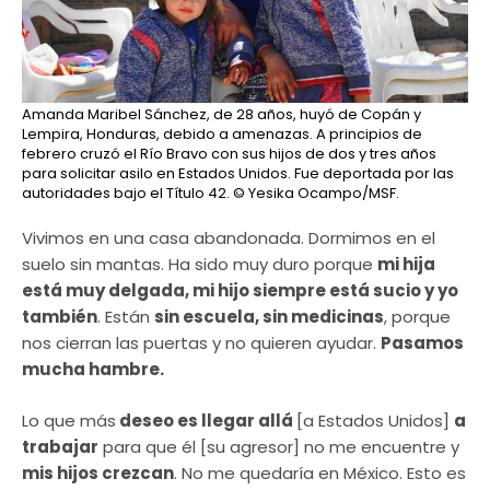
Amanda Maribel Sánchez, de 28 años, huyó de Copán y
Lempira, Honduras, debido a amenazas. A principios de
febrero cruzó el Río Bravo con sus hijos de dos y tres años
para solicitar asilo en Estados Unidos. Fue deportada por las
autoridades bajo el Título 42.
© Yesika Ocampo/MSF.
Vivimos en una casa abandonada. Dormimos en el
suelo sin mantas. Ha sido muy duro porque
mi hija
está muy delgada, mi hijo siempre está sucio y yo
también
. Están
sin escuela, sin medicinas
, porque
nos cierran las puertas y no quieren ayudar.
Pasamos
mucha hambre.
Lo que más
deseo es llegar allá
[a Estados Unidos]
a
trabajar
para que él [su agresor] no me encuentre y
mis hijos crezcan
. No me quedaría en México. Esto es