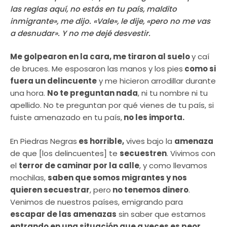
las reglas aquí, no estás en tu país, maldito
inmigrante», me dijo. «Vale», le dije, «pero no me vas
a desnudar». Y no me dejé desvestir.
Me golpearon en la cara, me tiraron al suelo
y caí
de bruces. Me esposaron las manos y los pies
como si
fuera un delincuente
y me hicieron arrodillar durante
una hora.
No te preguntan nada
, ni tu nombre ni tu
apellido. No te preguntan por qué vienes de tu país, si
fuiste amenazado en tu país,
no les importa.
En Piedras Negras
es horrible,
vives bajo la
amenaza
de que [los delincuentes] te
secuestren
. Vivimos con
el
terror de caminar por la calle
, y como llevamos
mochilas,
saben que somos migrantes y nos
quieren secuestrar
, pero
no tenemos dinero
.
Venimos de nuestros países, emigrando para
escapar de las amenazas
sin saber que estamos
entrando en una situación que a veces es peor.