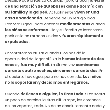
Describe que la Fuerza Coahuila [policía local]
la echó
de una estación de autobuses donde dormía con
su familia y la golpeó.
Actualmente
viven en una
casa abandonada.
Depende de un refugio local -
Frontera Digna- para obtener
medicamentos
cuando
los niños se enferman.
Ella y su familia ya intentaron
pedir asilo en Estados Unidos y
fueron rápidamente
expulsados.
«Intentaremos cruzar cuando Dios nos dé la
oportunidad de llegar allí. Ya lo
hemos intentado dos
veces
y
fue muy difícil.
La última vez
caminamos
durante cuatro noches, sin comer durante dos.
En
el desierto hay agua, pero no hay comida.
Los niños
no lo soportaron y decidimos entregarnos.
Cuando
detienen a alguien, lo tiran todo.
Si te sobra
un poco de comida, la tiran allí, la ropa, los cordones
de los zapatos, todo. No dejan absolutamente nada y