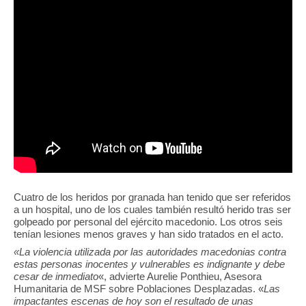
Cuatro de los heridos por granada han tenido que ser referidos
a un hospital, uno de los cuales también resultó herido tras ser
golpeado por personal del ejército macedonio. Los otros seis
tenían lesiones menos graves y han sido tratados en el acto.
«La violencia utilizada por las autoridades macedonias contra
estas personas inocentes y vulnerables es indignante y debe
cesar de inmediato
«, advierte Aurelie Ponthieu, Asesora
Humanitaria de MSF sobre Poblaciones Desplazadas. «
Las
impactantes escenas de hoy son el resultado de unas