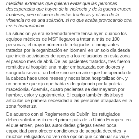
medidas extremas que quieren evitar que las personas
desesperadas que huyen de la violencia y de la guerra crucen
fronteras, pero el cierre de estas fronteras y el uso de la
violencia no es una solución, si no que acaba provocando otra
crisis humanitaria
«.
La situación ya era extremadamente tensa ayer, cuando los
equipos médicos de MSF llegaron a tratar a más de 100
personas, el mayor número de refugiados e inmigrantes
tratados por la organización en Idomeni en un solo día desde
que inició actividades de apoyo a los refugiados en esta zona
el pasado mes de abril. De las pacientes tratados, tres fueron
remitidos al hospital: una mujer embarazada con dolores y
sangrado severo, un bebé sirio de un año -que fue operado de
la cabeza hace unos meses y necesitaba hospitalización-, y
un hombre que dijo que había sido golpeado por la policía
macedonia. Además, cuatro pacientes se desmayaron por
hambre, calor y agotamiento. El equipo también distribuyó
artículos de primera necesidad a las personas atrapadas en la
zona fronteriza.
De acuerdo con el Reglamento de Dublín, los refugiados
deben solicitar asilo en el primer país de la Unión Europea en
el que entren, pero las autoridades griegas tienen poca
capacidad para ofrecer condiciones de acogida decentes, y
muchos refugiados no ven otra opción que continuar su viaje