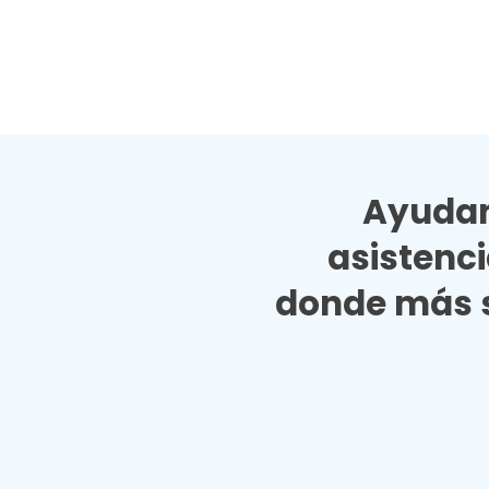
Ayudan
asistenc
donde más s