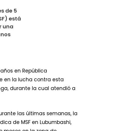
es de 5
SF) está
r una
unos
5 años en República
e en la lucha contra esta
ga, durante la cual atendió a
urante las últimas semanas, la
édica de MSF en Lubumbashi,
ro meses en la zona de