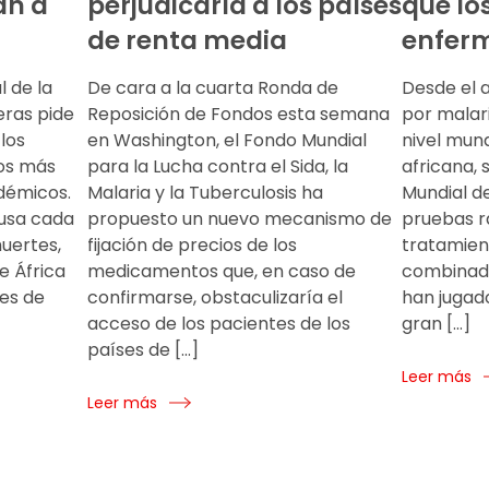
an a
perjudicaría a los países
que lo
de renta media
enfer
 de la
De cara a la cuarta Ronda de
Desde el 
eras pide
Reposición de Fondos esta semana
por malar
los
en Washington, el Fondo Mundial
nivel mund
tos más
para la Lucha contra el Sida, la
africana, 
ndémicos.
Malaria y la Tuberculosis ha
Mundial de
ausa cada
propuesto un nuevo mecanismo de
pruebas rá
uertes,
fijación de precios de los
tratamien
e África
medicamentos que, en caso de
combinada
nes de
confirmarse, obstaculizaría el
han jugad
acceso de los pacientes de los
gran […]
países de […]
Leer más
Leer más