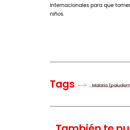
internacionales para que tomen
niños.
Tags
Malaria (paludis
También te pu