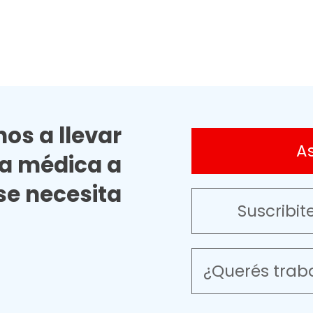
os a llevar
A
ia médica a
e necesita
Suscribit
¿Querés trab