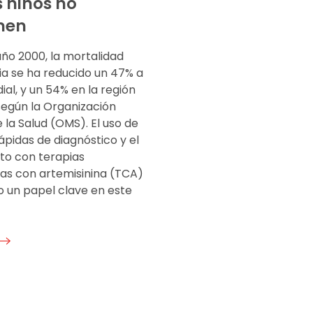
s niños no
men
año 2000, la mortalidad
ia se ha reducido un 47% a
ial, y un 54% en la región
según la Organización
 la Salud (OMS). El uso de
pidas de diagnóstico y el
to con terapias
s con artemisinina (TCA)
o un papel clave en este