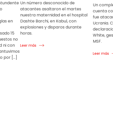
ntundente
Un número desconocido de
Un comple
po
atacantes asaltaron el martes
cuenta co
nuestra maternidad en el hospital
fue ataca
glas en
Dashte Barchi, en Kabul, con
Ucrania. 
explosiones y disparos durante
declaraci
sado 15
horas.
White, ge
uestos no
MSF.
d ni con
Leer más
antuvimos
Leer más
do por […]