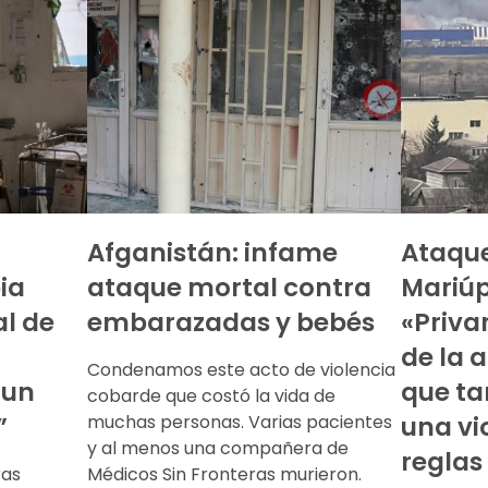
Afganistán: infame
Ataque
ia
ataque mortal contra
Mariúp
al de
embarazadas y bebés
«Priva
de la 
Condenamos este acto de violencia
 un
que ta
cobarde que costó la vida de
”
muchas personas. Varias pacientes
una vi
y al menos una compañera de
reglas
ras
Médicos Sin Fronteras murieron.