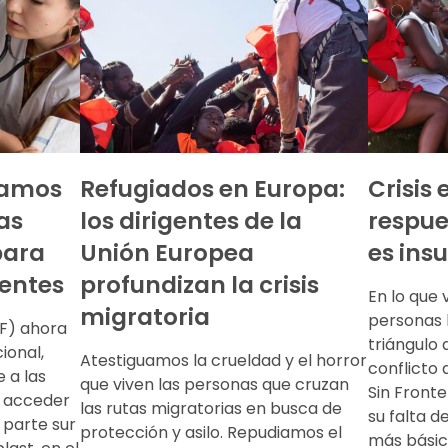
tamos
Refugiados en Europa:
Crisis
as
los dirigentes de la
respue
para
Unión Europea
es insu
ientes
profundizan la crisis
En lo que 
migratoria
personas 
SF) ahora
triángulo
ional,
Atestiguamos la crueldad y el horror
conflicto
 a las
que viven las personas que cruzan
Sin Front
e acceder
las rutas migratorias en busca de
su falta d
 parte sur
protección y asilo. Repudiamos el
más básic