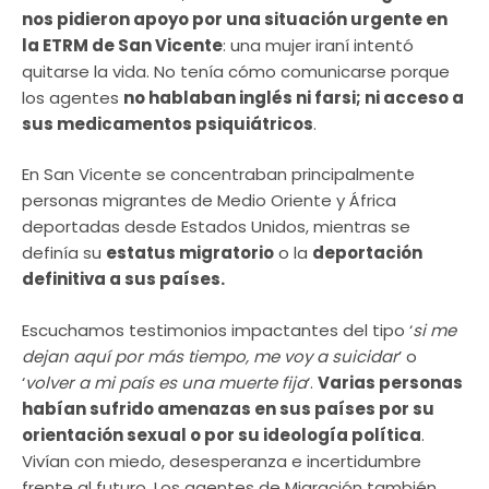
nos pidieron apoyo por una situación urgente en
la ETRM de San Vicente
: una mujer iraní intentó
quitarse la vida. No tenía cómo comunicarse porque
los agentes
no hablaban inglés ni farsi; ni acceso a
sus medicamentos psiquiátricos
.
En San Vicente se concentraban principalmente
personas migrantes de Medio Oriente y África
deportadas desde Estados Unidos, mientras se
definía su
estatus migratorio
o la
deportación
definitiva a sus países.
Escuchamos testimonios impactantes del tipo ‘
si me
dejan aquí por más tiempo, me voy a suicidar
’ o
‘
volver a mi país es una muerte fija
‘.
Varias personas
habían sufrido amenazas en sus países por su
orientación sexual o por su ideología política
.
Vivían con miedo, desesperanza e incertidumbre
frente al futuro. Los agentes de Migración también