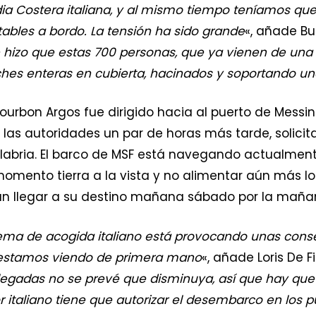
a Costera italiana, y al mismo tiempo teníamos q
ables a bordo. La tensión ha sido grande
«, añade B
 hizo que estas 700 personas, que ya vienen de una
hes enteras en cubierta, hacinados y soportando una
ourbon Argos fue dirigido hacia al puerto de Messina,
las autoridades un par de horas más tarde, solicit
labria. El barco de MSF está navegando actualment
momento tierra a la vista y no alimentar aún más l
an llegar a su destino mañana sábado por la maña
stema de acogida italiano está provocando unas con
 estamos viendo de primera mano
«, añade Loris De Fi
e llegadas no se prevé que disminuya, así que hay qu
or italiano tiene que autorizar el desembarco en los 