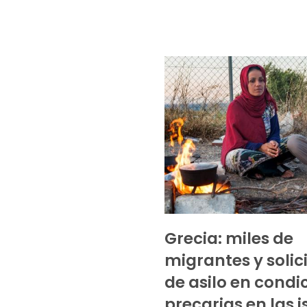
Grecia: miles de
migrantes y solic
de asilo en condi
precarias en las i