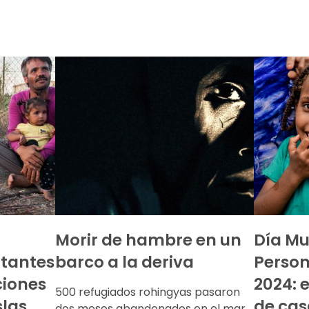
Morir de hambre en un
Día Mu
itantes
barco a la deriva
Person
ciones
2024: e
500 refugiados rohingyas pasaron
slas
de cas
dos meses abandonados en el mar,