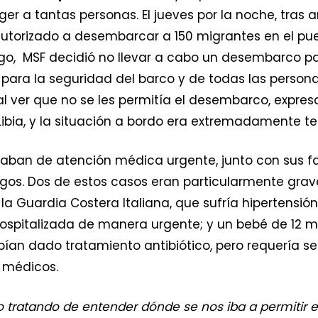
r a tantas personas. El jueves por la noche, tras a
utorizado a desembarcar a 150 migrantes en el puer
rgo, MSF decidió no llevar a cabo un desembarco pa
para la seguridad del barco y de todas las person
al ver que no se les permitía el desembarco, expres
Libia, y la situación a bordo era extremadamente te
taban de atención médica urgente, junto con sus fa
s. Dos de estos casos eran particularmente grave
a Guardia Costera Italiana, que sufría hipertensió
hospitalizada de manera urgente; y un bebé de 12
abían dado tratamiento antibiótico, pero requería s
 médicos.
 tratando de entender dónde se nos iba a permitir