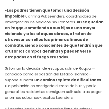
«Los padres tienen que tomar una decisión
imposible»
, afirma Puk Leenders, coordinadora de
emergencias de Médicos Sin Fronteras.
«O se quedan
en Raqqa, sometiendo a sus hijos a una mayor
violencia y a los ataques aéreos, o tratan de
atravesar con ellos las primeras líneas de
combate, siendo conscientes de que tendrán que
cruzar los campos de minas y pueden verse
atrapados en el fuego cruzado».
Si toman la decisión de escapar, salir de Raqqa —
conocido como el bastión del Estado Islámico—
supone superar
un camino repleto de dificultades
.
«La población es castigada si trata de huir, y por lo
general los residentes consiguen salir solo tras pagar
enormes sobornos», explica Leenders.
«El camino hacia Ain Issa estaba lleno de minas»,