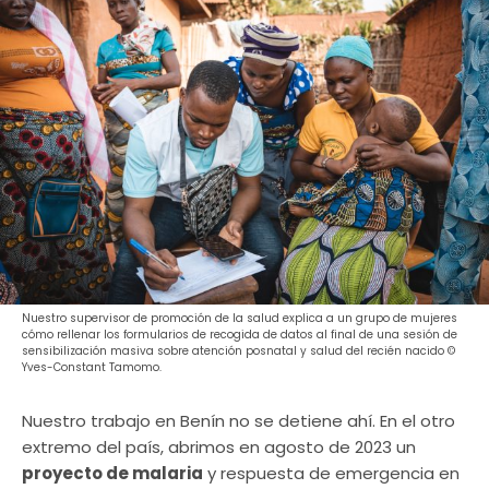
Nuestro supervisor de promoción de la salud explica a un grupo de mujeres
cómo rellenar los formularios de recogida de datos al final de una sesión de
sensibilización masiva sobre atención posnatal y salud del recién nacido ©
Yves-Constant Tamomo.
Nuestro trabajo en Benín no se detiene ahí. En el otro
extremo del país, abrimos en agosto de 2023 un
proyecto de malaria
y respuesta de emergencia en