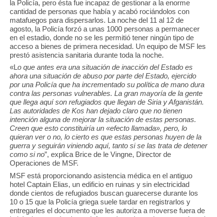
la Policía, pero ésta fue incapaz de gestionar a la enorme
cantidad de personas que había y acabó rociándolos con
matafuegos para dispersarlos. La noche del 11 al 12 de
agosto, la Policía forzó a unas 1000 personas a permanecer
en el estadio, donde no se les permitió tener ningún tipo de
acceso a bienes de primera necesidad. Un equipo de MSF les
prestó asistencia sanitaria durante toda la noche.
«L
o que antes era una situación de inacción del Estado es
ahora una situación de abuso por parte del Estado, ejercido
por una Policía que ha incrementado su política de mano dura
contra las personas vulnerables. La gran mayoría de la gente
que llega aquí son refugiados que llegan de Siria y Afganistán.
Las autoridades de Kos han dejado claro que no tienen
intención alguna de mejorar la situación de estas personas.
Creen que esto constituiría un «efecto llamada», pero, lo
quieran ver o no, lo cierto es que estas personas huyen de la
guerra y seguirán viniendo aquí, tanto si se las trata de detener
como si no
”, explica Brice de le Vingne, Director de
Operaciones de MSF.
MSF está proporcionando asistencia médica en el antiguo
hotel Captain Elias, un edificio en ruinas y sin electricidad
donde cientos de refugiados buscan guarecerse durante los
10 o 15 que la Policía griega suele tardar en registrarlos y
entregarles el documento que les autoriza a moverse fuera de